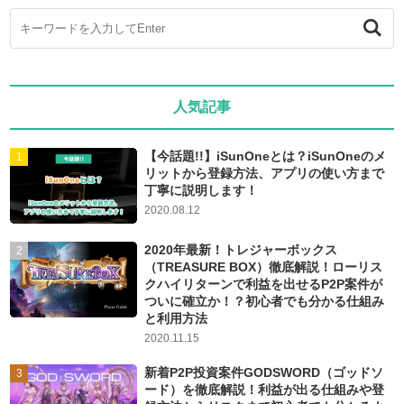
人気記事
【今話題!!】iSunOneとは？iSunOneのメ
リットから登録方法、アプリの使い方まで
丁寧に説明します！
2020.08.12
2020年最新！トレジャーボックス
（TREASURE BOX）徹底解説！ローリス
クハイリターンで利益を出せるP2P案件が
ついに確立か！？初心者でも分かる仕組み
と利用方法
2020.11.15
新着P2P投資案件GODSWORD（ゴッドソ
ード）を徹底解説！利益が出る仕組みや登