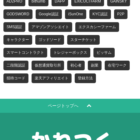
AD2PRO
bithumb
DAPP
EXICUCI FARM
GAINSKY
GODSWORD
Google認証
iSunOne
KYC認証
P2P
SMS認証
アマゾンアソシエイト
エクスカシーファーム
キャラクター
ゴッドソード
スターチケット
スマートコントラクト
トレジャーボックス
ビッサム
二段階認証
仮想通貨取引所
初心者
副業
在宅ワーク
招待コード
楽天アフィリエイト
登録方法
ページトップへ