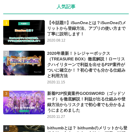
人気記事
【今話題!!】iSunOneとは？iSunOneのメ
リットから登録方法、アプリの使い方まで
丁寧に説明します！
2020.08.12
2020年最新！トレジャーボックス
（TREASURE BOX）徹底解説！ローリス
クハイリターンで利益を出せるP2P案件が
ついに確立か！？初心者でも分かる仕組み
と利用方法
2020.11.15
新着P2P投資案件GODSWORD（ゴッドソ
ード）を徹底解説！利益が出る仕組みや登
録方法からリスクまで初心者でも分かるよ
うにまとめました
2020.11.27
bithumbとは？ bithumbのメリットから登