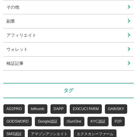
その他
副業
アフィリエイト
ウォレット
検証記事
タグ
AD2PRO
bithumb
DAPP
EXICUCI FARM
GAINSKY
GODSWORD
Google認証
iSunOne
KYC認証
P2P
SMS認証
アマゾンアソシエイト
エクスカシーファーム