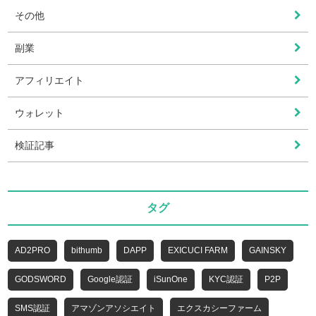
その他
副業
アフィリエイト
ウォレット
検証記事
タグ
AD2PRO
bithumb
DAPP
EXICUCI FARM
GAINSKY
GODSWORD
Google認証
iSunOne
KYC認証
P2P
SMS認証
アマゾンアソシエイト
エクスカシーファーム