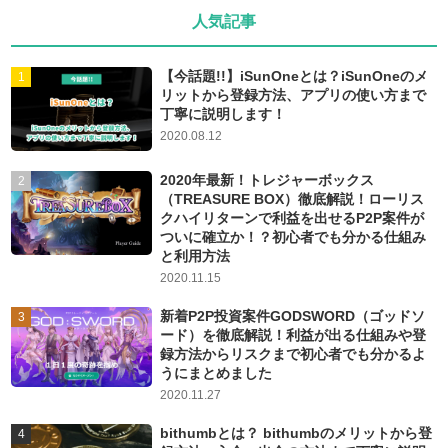
人気記事
【今話題!!】iSunOneとは？iSunOneのメ
リットから登録方法、アプリの使い方まで
丁寧に説明します！
2020.08.12
2020年最新！トレジャーボックス
（TREASURE BOX）徹底解説！ローリス
クハイリターンで利益を出せるP2P案件が
ついに確立か！？初心者でも分かる仕組み
と利用方法
2020.11.15
新着P2P投資案件GODSWORD（ゴッドソ
ード）を徹底解説！利益が出る仕組みや登
録方法からリスクまで初心者でも分かるよ
うにまとめました
2020.11.27
bithumbとは？ bithumbのメリットから登