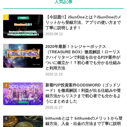
人気記事
【今話題!!】iSunOneとは？iSunOneのメ
リットから登録方法、アプリの使い方まで
丁寧に説明します！
2020.08.12
2020年最新！トレジャーボックス
（TREASURE BOX）徹底解説！ローリス
クハイリターンで利益を出せるP2P案件が
ついに確立か！？初心者でも分かる仕組み
と利用方法
2020.11.15
新着P2P投資案件GODSWORD（ゴッドソ
ード）を徹底解説！利益が出る仕組みや登
録方法からリスクまで初心者でも分かるよ
うにまとめました
2020.11.27
bithumbとは？ bithumbのメリットから登
録方法、入金・出金の方法まで丁寧に説明