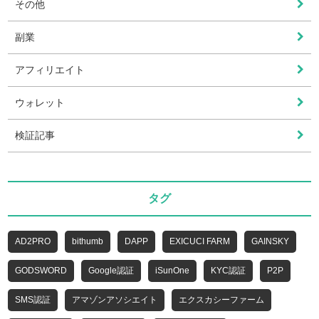
その他
副業
アフィリエイト
ウォレット
検証記事
タグ
AD2PRO
bithumb
DAPP
EXICUCI FARM
GAINSKY
GODSWORD
Google認証
iSunOne
KYC認証
P2P
SMS認証
アマゾンアソシエイト
エクスカシーファーム